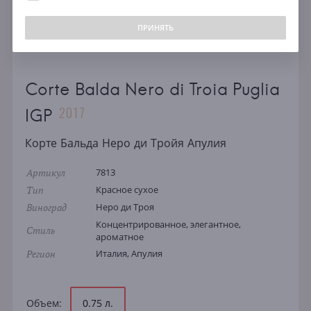
ПРИНЯТЬ
Corte Balda Nero di Troia Puglia
2017
IGP
Корте Бальда Неро ди Тройя Апулия
Артикул
7813
Тип
Красное сухое
Виноград
Неро ди Троя
Концентрированное, элегантное,
Стиль
ароматное
Регион
Италия, Апулия
Объем:
0.75 л.