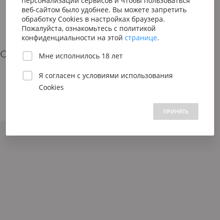
персонализации сервисов и чтобы пользоваться
Сицилия
Испания
Австрия
веб-сайтом было удобнее. Вы можете запретить
Венето
Риоха
обработку Cookies в настройках браузера.
Вена
Пожалуйста, ознакомьтесь с политикой
Пьемонт
Приорат
конфиденциальности на этой
странице
.
Южна
Cognac Frapin VSOP Grande Champagne Premier Grand Cru Du
Мне исполнилось 18 лет
Нижн
Vsop
Я согласен с
условиями использования
Cookies
Коньяк · Франция
 1500 до 2500 ₽
от 2500 до 5000 ₽
свыше 5000 ₽
ПРИНЯТЬ