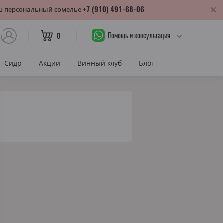
+7 (910) 491-68-06
аш персональный сомелье
Помощь и консультация
0
Сидр
Акции
Винный клуб
Блог
САХАР
Сухое
лика
Полусухое
нодарский край
Полусладкое
м
Сладкое
САХАР И ЦВЕТ
тия
Красное сухое
змараули
Красное полусухое