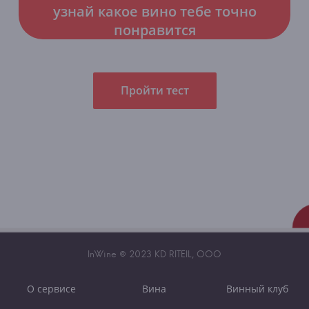
узнай какое вино тебе точно
понравится
Пройти тест
InWine © 2023 KD RITEIL, OOO
О сервисе
Вина
Винный клуб