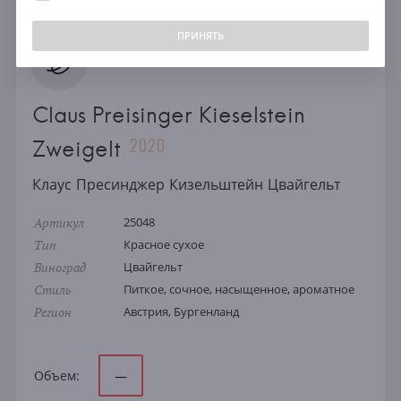
ПРИНЯТЬ
Claus Preisinger Kieselstein
2020
Zweigelt
Клаус Пресинджер Кизельштейн Цвайгельт
Артикул
25048
Тип
Красное сухое
Виноград
Цвайгельт
Стиль
Питкое, сочное, насыщенное, ароматное
Регион
Австрия, Бургенланд
Объем:
—