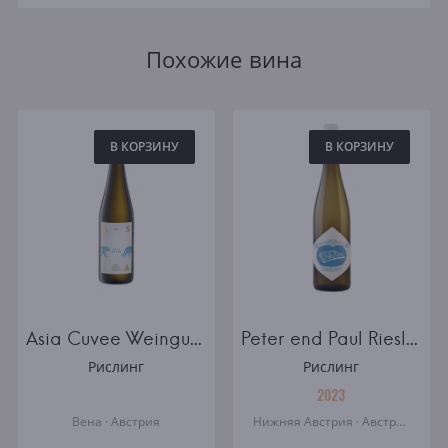
Похожие вина
В КОРЗИНУ
В КОРЗИНУ
Asia Cuvee Weingut Mayer am Pfarrplatz white semidry
Peter end Paul Riesling
Рислинг
Рислинг
2023
Вена · Австрия
Нижняя Австрия · Австрия