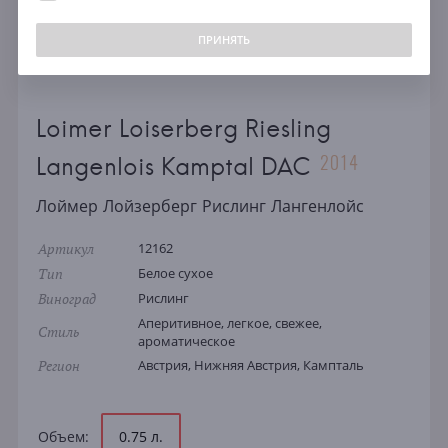
ПРИНЯТЬ
Loimer Loiserberg Riesling
2014
Langenlois Kamptal DAC
Лоймер Лойзерберг Рислинг Лангенлойс
Артикул
12162
Тип
Белое сухое
Виноград
Рислинг
Аперитивное, легкое, свежее,
Стиль
ароматическое
Регион
Австрия, Нижняя Австрия, Кампталь
Объем:
0.75 л.