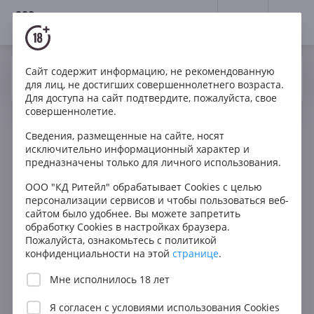
18+
0
Сайт содержит информацию, не рекомендованную
Вино
Белое
Сухое
Австрия
Да
Нет
Ваш город Москва ?
для лиц, не достигших совершеннолетнего возраста.
Loimer Loiserberg Riesling Langenlois Kamptal DAC
Для доступа на сайт подтвердите, пожалуйста, свое
совершеннолетие.
Сведения, размещенные на сайте, носят
исключительно информационный характер и
предназначены только для личного использования.
ООО "КД Ритейл" обрабатывает Cookies с целью
персонализации сервисов и чтобы пользоваться веб-
сайтом было удобнее. Вы можете запретить
обработку Cookies в настройках браузера.
Пожалуйста, ознакомьтесь с политикой
конфиденциальности на этой
странице
.
Мне исполнилось 18 лет
Я согласен с
условиями использования Cookies